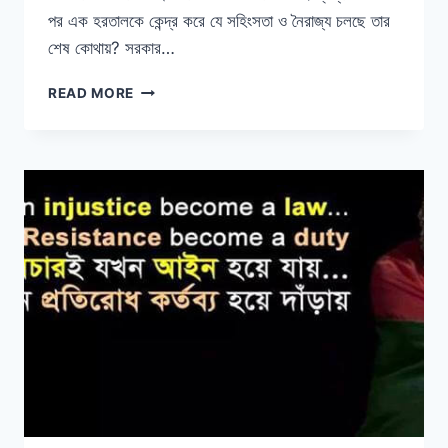
পর এক হরতালকে কেন্দ্র করে যে সহিংসতা ও নৈরাজ্য চলছে তার
শেষ কোথায়? সরকার…
দুই
READ MORE
নেত্রীর
সংলাপের
দাবিতে
আগামী
২৭শে
মার্চ
সকাল
৭
ঘটিকায়
৭
জন