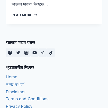
আইনের মাধ্যমে নিজেদের…
বাংলাদেশের
READ MORE
ঐতিহ্যবাহী
৬৬টি
পণ্যের
“দখল”
নিয়েছে
আমাকে ফলো করুন
ভারত।
কিভাবে?
নিজে
জানুন,
অন্যকে
প্রয়োজনীয় লিংকস
জানান
ও
Home
প্রতিবাদী
আমার সম্পর্কে
হোন!
Disclaimer
Terms and Conditions
Privacy Policy