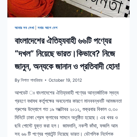
আমার সব লেখা
|
সবার আগে দেশ
বাংলাদেশের ঐতিহ্যবাহী ৬৬টি পণ্যের
“দখল” নিয়েছে ভারত।কিভাবে? নিজে
জানুন, অন্যকে জানান ও প্রতিবাদী হোন!
By
নিশাত শাহরিয়ার
October 19, 2012
আপডেট ঃ বাংলাদেশের ঐতিহ্যবাহী পণ্যের আন্তর্জাতিক স্বত্ব
গ্রহণে যথাযথ কর্তৃপক্ষের অবহেলার কারণে মানববন্ধনটি আমজনতা
গ্রুপের উদ্যোগে গত ১৯ অক্টোবর ২০১২, শুক্রবার বিকাল ৩.৩০
মিনিটে ঢাকা প্রেস ক্লাবের সামনে অনুষ্ঠিত হয়েছে। এর খবর ও
ছবি পোস্টে যুক্ত করা হল। জামদানি, নকশী কাঁথা, ফজলি আম
সহ ৬৬ টি পণ্যের প্যাটেন্ট নিয়েছে ভারত। ভৌগলিক নির্দেশক