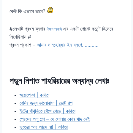
কেউ কি এভাবে ভাবে?
#লেখাটি প্রথম ব্লগার
এর একটি পোস্টে কমেন্ট হিসেবে
ধীমান অনাদি
লিখেছিলাম #
প্রথম প্রকাশ –
আমার সামহোয়্যার ইন ব্লগে…………
পড়ুন নিশাত শাহরিয়ারের অন্যান্য লেখাঃ
শুয়োপোকা | কবিতা
রেমির জন্য ভালোবাসা | ছোট গল্প
ইটের গাঁথুনিতে গেঁথে গেছে | কবিতা
প্রেমের অণু গল্প‬ – যে সোনায় কোন খাদ নেই
ভূতেরা আর আসে না! | কবিতা