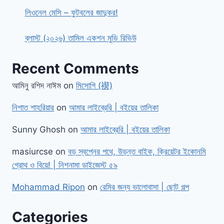
লিওনেল মেসি – ফুটবলের জাদুকর!
ব্লাস্ট (২০২৬) তামিল একশন মুভি রিভিউ
Recent Comments
আমিনু রশিদ নাঈম
on
মিসোগি (禊)
নিশাত শাহরিয়ার
on
আমার লাইব্রেরি | বইয়ের তালিকা
Sunny Ghosh
on
আমার লাইব্রেরি | বইয়ের তালিকা
masiurcse
on
বড় স্বপ্নের পথে, উড়ন্ত বাইক, ক্রিয়েটর ইকোনমি
গ্রোথ ও বিয়ে! | নিশনামা ডাইজেস্ট ৫৯
Mohammad Ripon
on
রেমির জন্য ভালোবাসা | ছোট গল্প
Categories