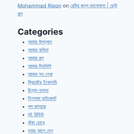
Mohammad Ripon
on
রেমির জন্য ভালোবাসা | ছোট
গল্প
Categories
আমার উপন্যাস
আমার কবিতা
আমার গল্প
আমার দিনলিপি
আমার সব লেখা
ক্রিয়েটর ইকোনমি
চিন্তা-ভাবনা
নিশনামা ডাইজেস্ট
পপ কালচার
বই রিভিউ
বাঁকা চোখে
সবার আগে দেশ