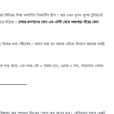
র মিডিয়ার উপর অলটাইম নির্ভরশীল ছিল। আর এখন সুলভ মূল্যে ইন্টারনেট
 হয়ে উঠেছে।
ঢাকার গুলশানের কোন এক এলিট থেকে অজপাড়া গাঁয়ের কোন
ে নিজের কথা পৌঁছাবার। আসল কথা হল আমরা এটাকে কিভাবে ব্যবহার করছি
খা পড়ে থাকে, এক সময় এটা ৩ হাজার হবে, এরপর ৩ লাখ, সম্ভাবনা একদম
িজ্ঞাপন আর স্পন্সরড লিংকের তোলে পরে অন্যে দূরে। বেশিরভাগ সময়ে রেজাল্ট