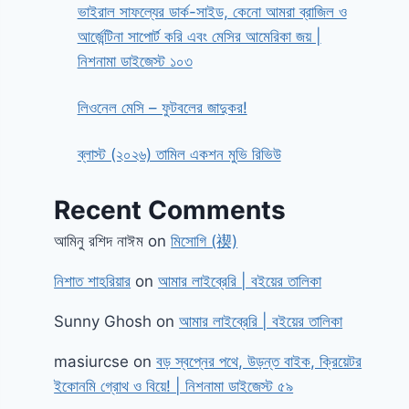
ভাইরাল সাফল্যের ডার্ক-সাইড, কেনো আমরা ব্রাজিল ও
আর্জেন্টিনা সাপোর্ট করি এবং মেসির আমেরিকা জয় |
নিশনামা ডাইজেস্ট ১০৩
লিওনেল মেসি – ফুটবলের জাদুকর!
ব্লাস্ট (২০২৬) তামিল একশন মুভি রিভিউ
Recent Comments
আমিনু রশিদ নাঈম
on
মিসোগি (禊)
নিশাত শাহরিয়ার
on
আমার লাইব্রেরি | বইয়ের তালিকা
Sunny Ghosh
on
আমার লাইব্রেরি | বইয়ের তালিকা
masiurcse
on
বড় স্বপ্নের পথে, উড়ন্ত বাইক, ক্রিয়েটর
ইকোনমি গ্রোথ ও বিয়ে! | নিশনামা ডাইজেস্ট ৫৯