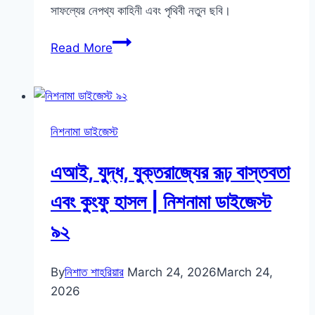
সাফল্যের নেপথ্য কাহিনী এবং পৃথিবী নতুন ছবি।
ডাইজেস্ট
৯৪
পৃথিবী
Read More
কি
অপূর্ব
সুন্দর!
আমেরিকা
নিশনামা ডাইজেস্ট
বনাম
ইরান
এআই, যুদ্ধ, যুক্তরাজ্যের রূঢ় বাস্তবতা
এবং
ওপেনক্ল
এবং কুংফু হাসল | নিশনামা ডাইজেস্ট
|
৯২
নিশনামা
ডাইজেস্ট
৯৩
By
নিশাত শাহরিয়ার
March 24, 2026
March 24,
2026