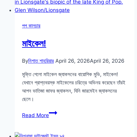
৬৪
বছর?
কে-
পপ কালচার
পপের
অন্ধকার
মাইকেল!
দিক
ও
অস্কার
By
নিশাত শাহরিয়ার
April 26, 2026
April 26, 2026
আইজ্যাক
মুক্তি পেলো মাইকেল জ্যাকসনের বায়োপিক মুভি, মাইকেল!
|
যেখানে প্রাপ্তবয়স্ক মাইকেলের চরিত্রে অভিনয় করেছেন তাঁরই
নিশনামা
আপন ভাতিজা জাফর জ্যাকসন, যিনি জারমেইন জ্যাকসনের
ডাইজেস্ট
ছেলে।
৯৫
মাইকেল!
Read More