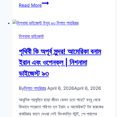
ম্যাট্রিক্স
Read More
থেকে
মুক্তির
উপায়,
চাঁদের
নিশনামা ডাইজেস্ট
অদেখা
পিঠ
পৃথিবী কি অপূর্ব সুন্দর! আমেরিকা বনাম
ও
হ্যারি
ইরান এবং ওপেনক্ল | নিশনামা
পটারের
ডাইজেস্ট ৯৩
এই
সিনেমার
কেনো
By
নিশাত শাহরিয়ার
April 6, 2026
April 6, 2026
দুই
আধুনিক প্রযুক্তি ছাড়া জীবন কেমন হতে পারে? বন্ধু থেকে
ভার্সন?
কিভাবে শত্রুতে পরিণত হল ইরান ও আমেরিকা? টম ক্রুজের
|
ক্যারিয়ার বদলে দেওয়া সেই কিংবদন্তি স্টান্ট, পে-প্যালের
নিশনামা