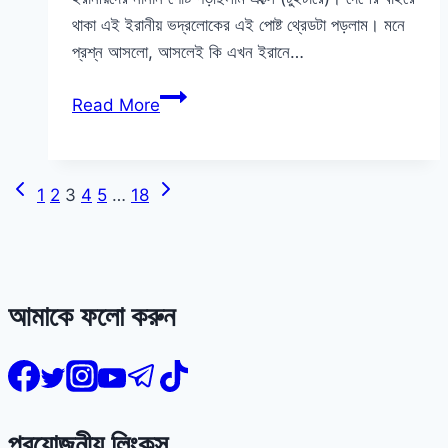
থাকা এই ইরানীয় ভদ্রলোকের এই পোষ্ট থ্রেডটা পড়লাম। মনে
প্রশ্ন আসলো, আসলেই কি এখন ইরানে…
ইরানে
Read More
কি
শান্তি
ফিরবে?
Previous
Next
Page
1
2
3
4
5
…
18
Page
Page
navigation
আমাকে ফলো করুন
প্রয়োজনীয় লিংকস