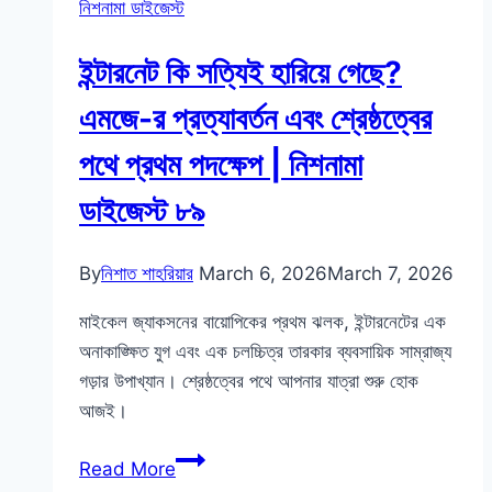
নিশনামা ডাইজেস্ট
জবসের
গোপন
ইন্টারনেট কি সত্যিই হারিয়ে গেছে?
অভ্যাস
এবং
এমজে-র প্রত্যাবর্তন এবং শ্রেষ্ঠত্বের
চ্যাটজিপিটিকে
পথে প্রথম পদক্ষেপ | নিশনামা
টেক্কা
দেওয়া
ডাইজেস্ট ৮৯
ক্রিয়েটর
এআই
By
নিশাত শাহরিয়ার
March 6, 2026
March 7, 2026
|
নিশনামা
মাইকেল জ্যাকসনের বায়োপিকের প্রথম ঝলক, ইন্টারনেটের এক
ডাইজেস্ট
অনাকাঙ্ক্ষিত যুগ এবং এক চলচ্চিত্র তারকার ব্যবসায়িক সাম্রাজ্য
৯০
গড়ার উপাখ্যান। শ্রেষ্ঠত্বের পথে আপনার যাত্রা শুরু হোক
আজই।
ইন্টারনেট
Read More
কি