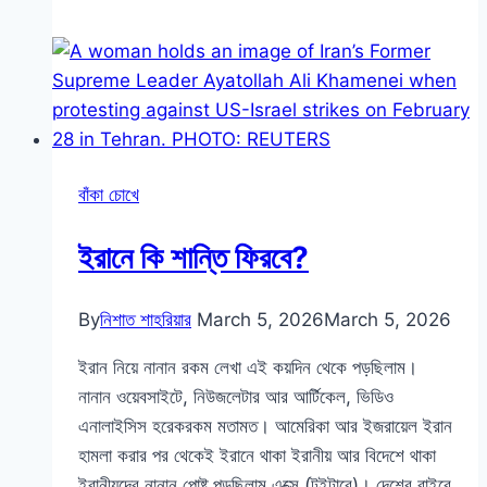
সত্যিই
হারিয়ে
গেছে?
এমজে-
র
প্রত্যাবর্তন
বাঁকা চোখে
এবং
শ্রেষ্ঠত্বের
ইরানে কি শান্তি ফিরবে?
পথে
প্রথম
পদক্ষেপ
By
নিশাত শাহরিয়ার
March 5, 2026
March 5, 2026
|
ইরান নিয়ে নানান রকম লেখা এই কয়দিন থেকে পড়ছিলাম।
নিশনামা
নানান ওয়েবসাইটে, নিউজলেটার আর আর্টিকেল, ভিডিও
ডাইজেস্ট
এনালাইসিস হরেকরকম মতামত। আমেরিকা আর ইজরায়েল ইরান
৮৯
হামলা করার পর থেকেই ইরানে থাকা ইরানীয় আর বিদেশে থাকা
ইরানীয়দের নানান পোষ্ট পড়ছিলাম এক্সে (টুইটারে)। দেশের বাইরে