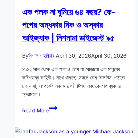
এক পলক না ঘুমিয়ে ৬৪ বছর? কে-
পপের অন্ধকার দিক ও অস্কার
আইজ্যাক | নিশনামা ডাইজেস্ট ৯৫
By
নিশাত শাহরিয়ার
April 30, 2026
April 30, 2026
১৯৬২ সাল থেকে এক পলকও চোখ না বোজানো এক মানুষের
অবিশ্বাস্য কাহিনী। সাথে থাকছে: মঙ্গলে কেন ‘ক্লাউন’ পাঠাতে
চায় নাসা, সম্পর্কের এক জাদুকরী টিপস এবং কে-পপ ব্যবসার
অন্দরমহল।
এক
Read More
পলক
না
ঘুমিয়ে