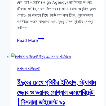
কেন ‘হাই এজেন্সি’ (High Agency) মানসিকতা আপনার
জীবনের সবকিছু বদলে দিতে পারে। সাথে থাকছে আধুনিক যুদ্ধে
এআই-এর ব্যবহার নিয়ে একটি অন্ধকার চিত্র, যুক্তরাজ্যের
অর্থনীতির অজানা বাস্তবতা এবং ‘কুংফু হাসল’ মুভিটির নেপথ্য
কারিশমা।
এআই,
Read More
যুদ্ধ,
যুক্তরাজ্যের
রূঢ়
বাস্তবতা
নিশনামা ডাইজেস্ট
এবং
কুংফু
ইঁদুরের চোখে পৃথিবীর ইতিহাস, স্ট্যাথাম
হাসল
|
জেনর ও ভয়াবহ সোশ্যাল এক্সপেরিমেন্ট
নিশনামা
| নিশনামা ডাইজেস্ট ৯১
ডাইজেস্ট