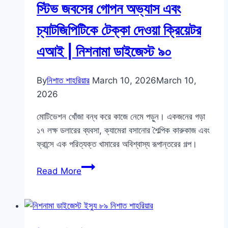
সোশ্যাল
স্টিভ জবসের গোপন অভ্যাস এবং
এক্সপেরিমেন্ট
চ্যাটজিপিটিকে টেক্কা দেওয়া ক্রিয়েটর
|
নিশনামা
এআই | নিশনামা ডাইজেস্ট ৯০
ডাইজেস্ট
৯১
By
নিশাত শাহরিয়ার
March 10, 2026
March 10,
2026
মোটিভেশন খোঁজা বন্ধ করে কাজে নেমে পড়ুন। একজনের গড়া
১৭ লক্ষ ডলারের ব্যবসা, ক্যামেরা বসানোর শৈল্পিক কারুকাজ এবং
ফ্রান্সে এক পরিত্যক্ত খামারের অবিশ্বাস্য রূপান্তরের গল্প।
একাই
Read More
একশ:
সলোপ্রেনিওর
সাম্রাজ্য,
স্টিভ