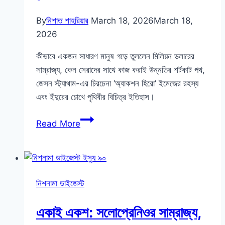
৯২
By
নিশাত শাহরিয়ার
March 18, 2026
March 18,
2026
কীভাবে একজন সাধারণ মানুষ গড়ে তুললেন মিলিয়ন ডলারের
সাম্রাজ্য, কেন সেরাদের সাথে কাজ করাই উন্নতির শর্টকাট পথ,
জেসন স্ট্যাথাম-এর চিরচেনা ‘অ্যাকশন হিরো’ ইমেজের রহস্য
এবং ইঁদুরের চোখে পৃথিবীর বিচিত্র ইতিহাস।
ইঁদুরের
Read More
চোখে
পৃথিবীর
ইতিহাস,
স্ট্যাথাম
নিশনামা ডাইজেস্ট
জেনর
ও
একাই একশ: সলোপ্রেনিওর সাম্রাজ্য,
ভয়াবহ