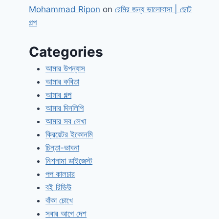
Mohammad Ripon
on
রেমির জন্য ভালোবাসা | ছোট
গল্প
Categories
আমার উপন্যাস
আমার কবিতা
আমার গল্প
আমার দিনলিপি
আমার সব লেখা
ক্রিয়েটর ইকোনমি
চিন্তা-ভাবনা
নিশনামা ডাইজেস্ট
পপ কালচার
বই রিভিউ
বাঁকা চোখে
সবার আগে দেশ