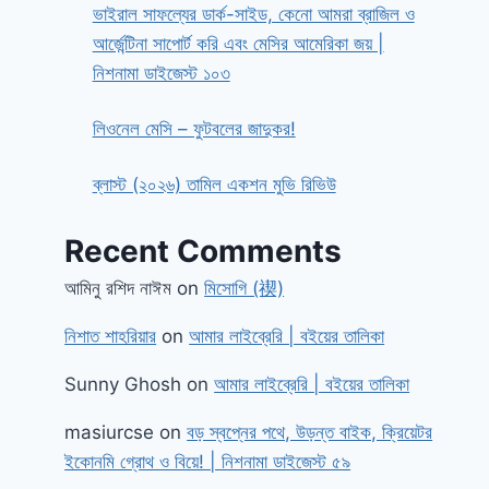
ভাইরাল সাফল্যের ডার্ক-সাইড, কেনো আমরা ব্রাজিল ও
আর্জেন্টিনা সাপোর্ট করি এবং মেসির আমেরিকা জয় |
নিশনামা ডাইজেস্ট ১০৩
লিওনেল মেসি – ফুটবলের জাদুকর!
ব্লাস্ট (২০২৬) তামিল একশন মুভি রিভিউ
Recent Comments
আমিনু রশিদ নাঈম
on
মিসোগি (禊)
নিশাত শাহরিয়ার
on
আমার লাইব্রেরি | বইয়ের তালিকা
Sunny Ghosh
on
আমার লাইব্রেরি | বইয়ের তালিকা
masiurcse
on
বড় স্বপ্নের পথে, উড়ন্ত বাইক, ক্রিয়েটর
ইকোনমি গ্রোথ ও বিয়ে! | নিশনামা ডাইজেস্ট ৫৯