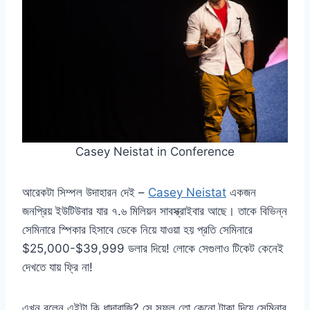
Casey Neistat in Conference
আরেকটা সিম্পল উদাহারন দেই –
Casey Neistat
একজন
জনপ্রিয় ইউটিউবার যার ৭.৬ মিলিয়ন সাবস্ক্রাইবার আছে। তাকে বিভিন্ন
সেমিনারে স্পিকার হিসাবে ডেকে নিয়ে যাওয়া হয় প্রতি সেমিনারে
$25,000-$39,999 ডলার দিয়ে! লোকে সেগুলাও টিকেট কেনেই
দেখতে যায় ফ্রি না!
এখন বলেন এইটা কি ধান্দাবাজি? সে সফল তো কেনো টাকা দিয়ে সেমিনার