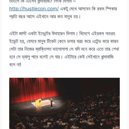
তাইলে কি এইসব ধান্দাবাজি? লিংক দিলাম –
http://hustlecon.com/
একটু দেখে আসবেন কি রকম স্পিকার
প্রতি বছর আসে এইখানে আর কত মানুষ হয়।
এইটা জাস্ট একটা ইভেন্টের উদাহারন দিলাম। বিদেশে এইরকম অহরহ
ইভেন্ট হয়, যেসবে মানুষ টিকেট কেনে ডলার খরচ করে এটেন্ড করে কারন
সেটা তার নিজের ব্যাক্তিগত ভালোলাগা সে যদি মনে করে এতে তার শেখা
হবে সে ভ্যালু পাবে বলেই সে যায়। এইটারে কেউ সেইখানে ধান্দাবাজি
বলে না!