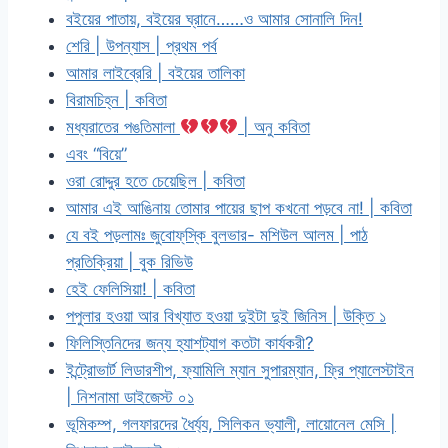
বইয়ের পাতায়, বইয়ের ঘ্রানে……ও আমার সোনালি দিন!
শেরি | উপন্যাস | প্রথম পর্ব
আমার লাইব্রেরি | বইয়ের তালিকা
বিরামচিহ্ন | কবিতা
মধ্যরাতের পঙতিমালা
| অনু কবিতা
এবং “বিয়ে”
ওরা রোদ্দুর হতে চেয়েছিল | কবিতা
আমার এই আঙিনায় তোমার পায়ের ছাপ কখনো পড়বে না! | কবিতা
যে বই পড়লামঃ জুবোফ্‌স্কি বুলভার- মশিউল আলম | পাঠ
প্রতিক্রিয়া | বুক রিভিউ
হেই ফেলিসিয়া! | কবিতা
পপুলার হওয়া আর বিখ্যাত হওয়া দুইটা দুই জিনিস | উক্তি ১
ফিলিস্তিনিদের জন্য হ্যাশট্যাগ কতটা কার্যকরী?
ইন্ট্রোভার্ট লিডারশীপ, ফ্যামিলি ম্যান সুপারম্যান, ফ্রি প্যালেস্টাইন
| নিশনামা ডাইজেস্ট ০১
ভূমিকম্প, গলফারদের ধৈর্য্য, সিলিকন ভ্যালী, লায়োনেল মেসি |