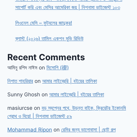
সাপোর্ট করি এবং মেসির আমেরিকা জয় | নিশনামা ডাইজেস্ট ১০৩
লিওনেল মেসি – ফুটবলের জাদুকর!
ব্লাস্ট (২০২৬) তামিল একশন মুভি রিভিউ
Recent Comments
আমিনু রশিদ নাঈম
on
মিসোগি (禊)
নিশাত শাহরিয়ার
on
আমার লাইব্রেরি | বইয়ের তালিকা
Sunny Ghosh
on
আমার লাইব্রেরি | বইয়ের তালিকা
masiurcse
on
বড় স্বপ্নের পথে, উড়ন্ত বাইক, ক্রিয়েটর ইকোনমি
গ্রোথ ও বিয়ে! | নিশনামা ডাইজেস্ট ৫৯
Mohammad Ripon
on
রেমির জন্য ভালোবাসা | ছোট গল্প