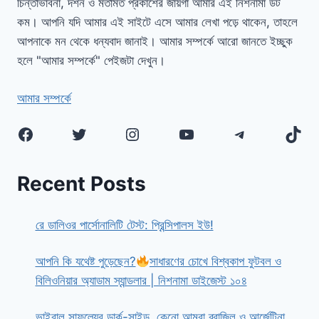
চিন্তাভাবনা, দর্শন ও মতামত প্রকাশের জায়গা আমার এই নিশনামা ডট
কম। আপনি যদি আমার এই সাইটে এসে আমার লেখা পড়ে থাকেন, তাহলে
আপনাকে মন থেকে ধন্যবাদ জানাই। আমার সম্পর্কে আরো জানতে ইচ্ছুক
হলে "আমার সম্পর্কে" পেইজটা দেখুন।
আমার সম্পর্কে
Facebook
Twitter
Instagram
YouTube
Telegram
TikT
Recent Posts
রে ডালিওর পার্সোনালিটি টেস্ট: প্রিন্সিপালস ইউ!
আপনি কি যথেষ্ট পুড়েছেন?
সাধারণের চোখে বিশ্বকাপ ফুটবল ও
বিলিওনিয়ার অ্যাডাম স্যান্ডলার | নিশনামা ডাইজেস্ট ১০৪
ভাইরাল সাফল্যের ডার্ক-সাইড, কেনো আমরা ব্রাজিল ও আর্জেন্টিনা