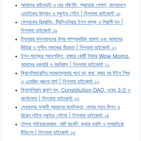
আমাদের ধর্মানুভূতি ও তার পরিণতি, প্যান্ডোরা পেপার্স, বাংলাদেশে
এডটেকের উত্থান ও স্কুইড গেইম | নিশনামা ডাইজেস্ট ১৮
ফেসবুকের রিব্র্যান্ডিং, ট্রিলিওনিয়ার ইলন মাস্ক ও পিয়াসী মন |
নিশনামা ডাইজেস্ট ১৯
ত্রিপুরায় মুসলমানদের উপর সাম্প্রদায়িক হামলা এবং আমাদের
মিডিয়া ও সুশীল সমাজের নীরবতা | নিশনামা ডাইজেস্ট ২০
ইলন মাস্কের প্রানশক্তি, হাজার কোটি টাকার Wow Momo,
আমাদের রকমারি ও মরবিয়াস | নিশনামা ডাইজেস্ট ২১
ক্রিপ্টোকারেন্সির সহজলভ্যতার পথে বড় বাধা, ব্যাড বয় উইল স্মিথ
ও এমেজিং ব্রুনো মার্স | নিশনামা ডাইজেস্ট ২২
ফিনান্সশিয়াল ফ্ল্যাশ মব, Constitution DAO, ওয়েব 3.0 ও
বার্সেলোনা | নিশনামা ডাইজেস্ট ২৩
লেখকদের সম্মানী প্রদানের মানসিকতা, নাসার নতুন মিশন ও
রিয়েল লাইফ স্কুইড গেইম! | নিশনামা ডাইজেস্ট ২৪
টেসলা সাইবারকোয়াড, আর্ট মার্কেট, জ্যাক ডরসি ও সুপারহিরো
টিভিশো | নিশনামা ডাইজেস্ট ২৫