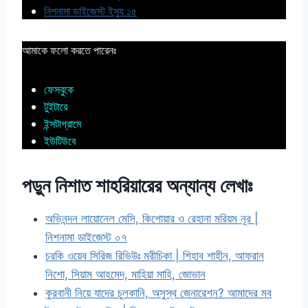
নিশনামা ডাইজেস্ট ইস্যু ১৫
আমাকে ফলো করতে পারেনঃ
ফেসবুকে
টুইটারে
ইন্সটাগ্রামে
ইউটিউবে
পড়ুন নিশাত শাহরিয়ারের অন্যান্য লেখাঃ
অভিনন্দন লায়োনেল মেসি, কিশোয়ার ও রেহানা মরিয়ম নূর |
নিশনামা ডাইজেস্ট ০৭
চরকি ওয়েব সিরিজ রিভিউঃ মরীচিকা | শিহাব শাহীন, আফরান
নিশো, সিয়াম আহমেদ, মাহিয়া মাহি, জোভান
কুরবানী নিয়ে যাদের চুলকানি, অসুস্থ জেনারেশন? আমাদের মব