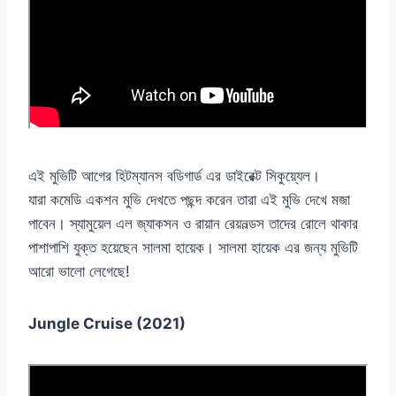
এই মুভিটি আগের হিটম্যানস বডিগার্ড এর ডাইরেক্ট সিকুয়্যেল।
যারা কমেডি একশন মুভি দেখতে পছন্দ করেন তারা এই মুভি দেখে মজা
পাবেন। স্যামুয়েল এল জ্যাকসন ও রায়ান রেয়নল্ডস তাদের রোলে থাকার
পাশাপাশি যুক্ত হয়েছেন সালমা হায়েক। সালমা হায়েক এর জন্য মুভিটি
আরো ভালো লেগেছে!
Jungle Cruise (2021)