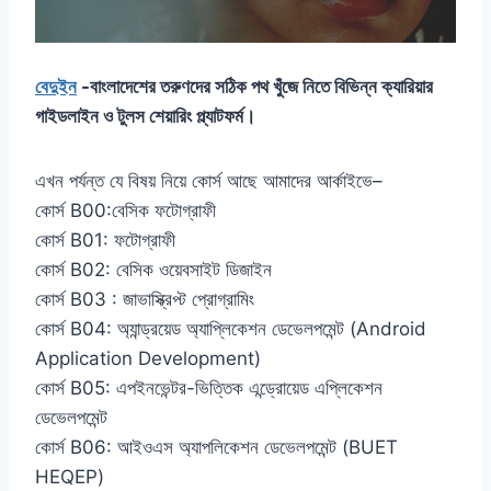
বেদুইন
-বাংলাদেশের তরুণদের সঠিক পথ খুঁজে নিতে বিভিন্ন ক্যারিয়ার
গাইডলাইন ও টুলস শেয়ারিং প্ল্যাটফর্ম।
এখন পর্যন্ত যে বিষয় নিয়ে কোর্স আছে আমাদের আর্কাইভে–
কোর্স B00:বেসিক ফটোগ্রাফী
কোর্স B01: ফটোগ্রাফী
কোর্স B02: বেসিক ওয়েবসাইট ডিজাইন
কোর্স B03 : জাভাস্ক্রিপ্ট প্রোগ্রামিং
কোর্স B04: অ্যান্ড্রয়েড অ্যাপ্লিকেশন ডেভেলপমেন্ট (Android
Application Development)
কোর্স B05: এপইনভেন্টর-ভিত্তিক এন্ড্রোয়েড এপ্লিকেশন
ডেভেলপমেন্ট
কোর্স B06: আইওএস অ্যাপলিকেশন ডেভেলপমেন্ট (BUET
HEQEP)