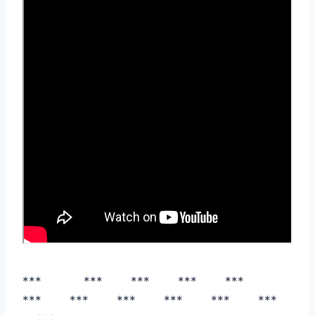
*** *** *** *** ***
*** *** *** *** *** ***