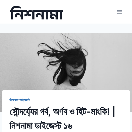
Skip
নিশনামা
to
content
নিশনামা ডাইজেস্ট
সৌন্দর্য্যের গর্ব, অর্ণব ও হিট-মাংকি! |
নিশনামা ডাইজেস্ট ১৬