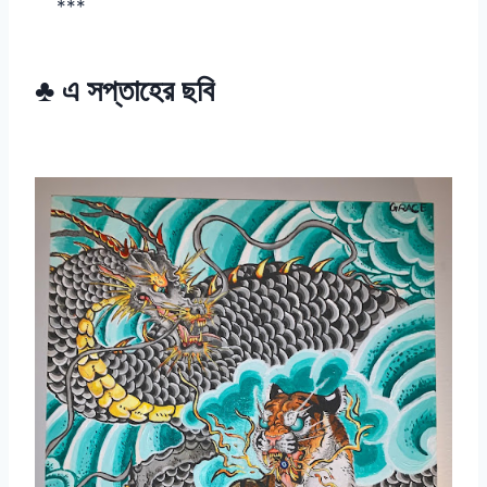
***
♣ এ সপ্তাহের ছবি