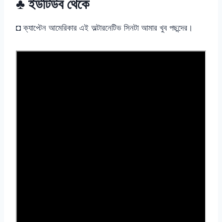
♣ ইউটিউব থেকে
◘ ক্যাপ্টেন আমেরিকার এই অল্টারনেটিভ সিনটা আমার খুব পছন্দের।