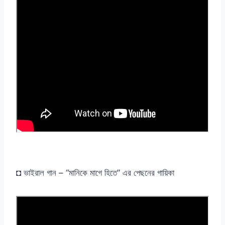
◘ ভাইরাল গান – “মানিকে মাগে হিতে” এর পেছনের গায়িকা