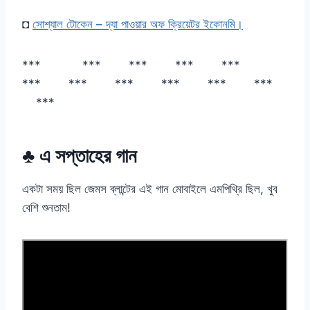
◘
সোশ্যাল টোকেন – দ্যা পাওয়ার অফ ক্রিয়েটর ইকোনমি।
*** *** *** *** ***
*** *** *** *** *** ***
***
♣ এ সপ্তাহের গান
একটা সময় ছিল জেমস ব্লান্টের এই গান মোবাইলে এমপিথ্রি ছিল, খুব
বেশি শুনতাম!